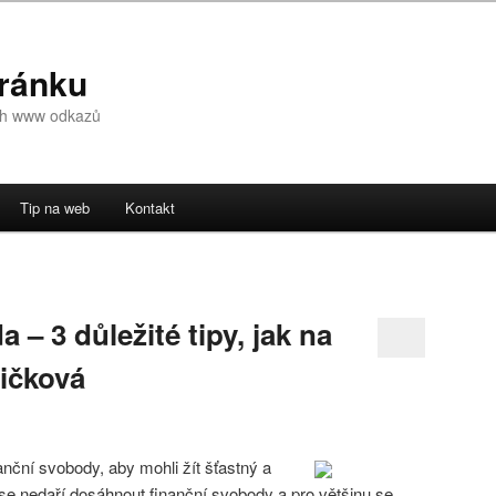
tránku
ch www odkazů
Tip na web
Kontakt
ebu
 panelu
 – 3 důležité tipy, jak na
ličková
nční svobody, aby mohli žít šťastný a
se nedaří dosáhnout finanční svobody a pro většinu se