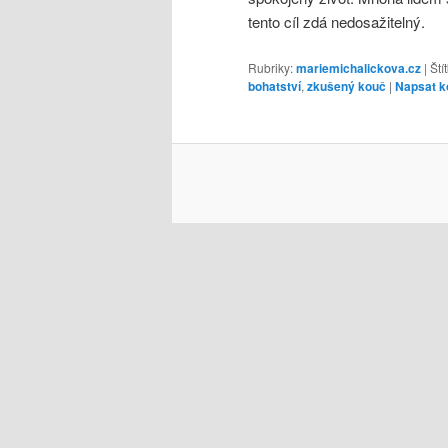
tento cíl zdá nedosažitelný.
Rubriky:
mariemichalickova.cz
|
Ští
bohatství
,
zkušený kouč
|
Napsat k