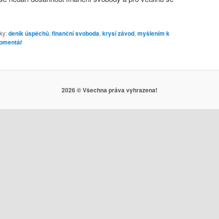
tky:
deník úspěchů
,
finanční svoboda
,
krysí závod
,
myšlením k
omentář
2026 © Všechna práva vyhrazena!